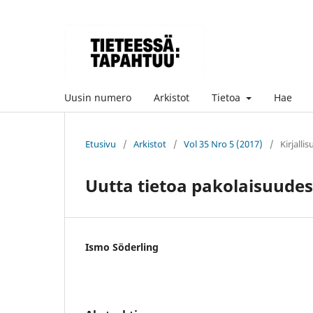
Uusin numero
Arkistot
Tietoa
Hae
Etusivu
/
Arkistot
/
Vol 35 Nro 5 (2017)
/
Kirjalli
Uutta tietoa pakolaisuude
Ismo Söderling