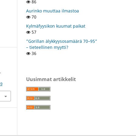
86
Aurinko muuttaa ilmastoa
70
Kylmäfyysikon kuumat paikat
57
”Gorillan älykkyysosamäärä 70–95”
– tieteellinen myytti?
36
.
Uusimmat artikkelit
49