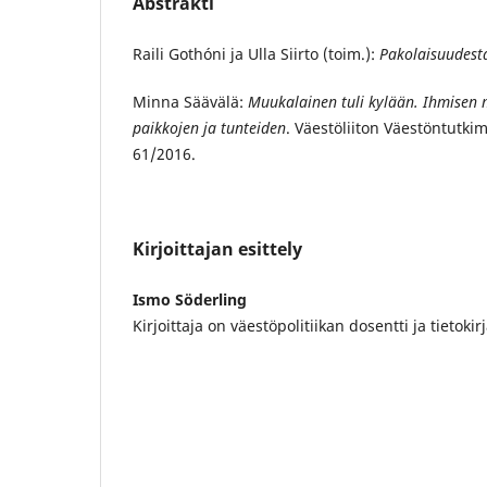
Abstrakti
Raili Gothóni ja Ulla Siirto (toim.):
Pakolaisuudesta
Minna Säävälä:
Muukalainen tuli kylään. Ihmisen 
paikkojen ja tunteiden
. Väestöliiton Väestöntutki
61/2016.
Kirjoittajan esittely
Ismo Söderling
Kirjoittaja on väestöpolitiikan dosentti ja tietokirja