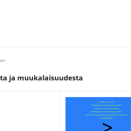
suus
sta ja muukalaisuudesta