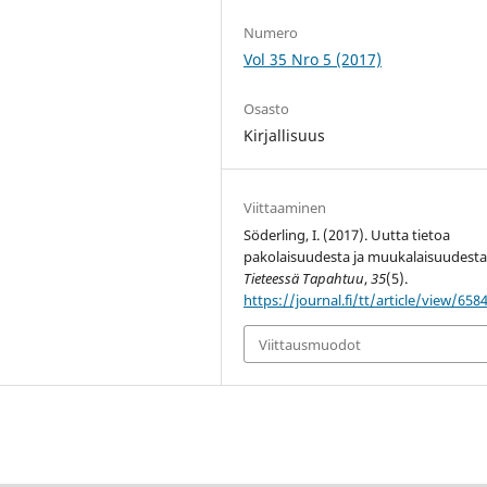
Numero
Vol 35 Nro 5 (2017)
Osasto
Kirjallisuus
Viittaaminen
Söderling, I. (2017). Uutta tietoa
pakolaisuudesta ja muukalaisuudesta
Tieteessä Tapahtuu
,
35
(5).
https://journal.fi/tt/article/view/658
Viittausmuodot