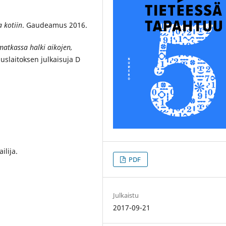
 kotiin
. Gaudeamus 2016.
matkassa halki aikojen,
muslaitoksen julkaisuja D
ilija.
PDF
Julkaistu
2017-09-21