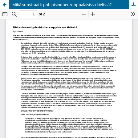
Mikä substraatti pohjoisindoeurooppalaisissa kielissä?
Palvelua ylläpitää
Tieteellisten seurain valtuuskunta
.