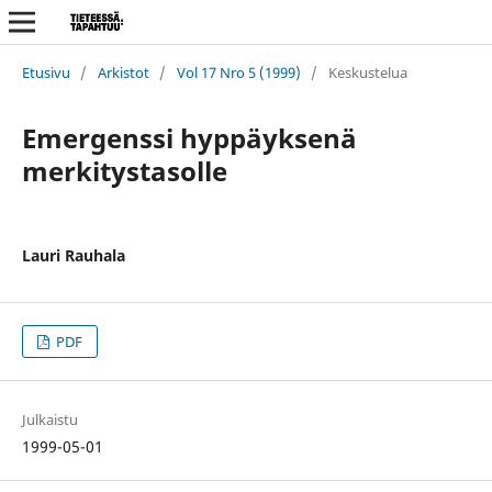
Etusivu
/
Arkistot
/
Vol 17 Nro 5 (1999)
/
Keskustelua
Emergenssi hyppäyksenä
merkitystasolle
Lauri Rauhala
PDF
Julkaistu
1999-05-01