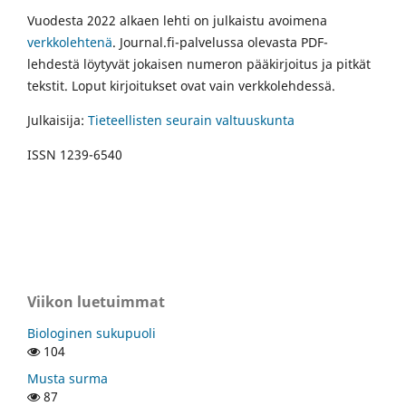
Vuodesta 2022 alkaen lehti on julkaistu avoimena
verkkolehtenä
. Journal.fi-palvelussa olevasta PDF-
lehdestä löytyvät jokaisen numeron pääkirjoitus ja pitkät
tekstit. Loput kirjoitukset ovat vain verkkolehdessä.
Julkaisija:
Tieteellisten seurain valtuuskunta
ISSN 1239-6540
Viikon luetuimmat
Biologinen sukupuoli
104
Musta surma
87