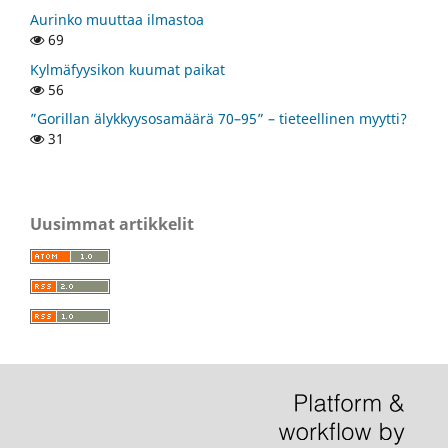
Aurinko muuttaa ilmastoa
69
Kylmäfyysikon kuumat paikat
56
”Gorillan älykkyysosamäärä 70–95” – tieteellinen myytti?
31
Uusimmat artikkelit