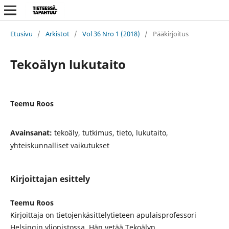
Etusivu
/
Arkistot
/
Vol 36 Nro 1 (2018)
/
Pääkirjoitus
Tekoälyn lukutaito
Teemu Roos
Avainsanat:
tekoäly, tutkimus, tieto, lukutaito,
yhteiskunnalliset vaikutukset
Kirjoittajan esittely
Teemu Roos
Kirjoittaja on tietojenkäsittelytieteen apulaisprofessori
Helsingin yliopistossa. Hän vetää Tekoälyn