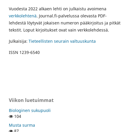
Vuodesta 2022 alkaen lehti on julkaistu avoimena
verkkolehtenä
. Journal.fi-palvelussa olevasta PDF-
lehdestä löytyvät jokaisen numeron pääkirjoitus ja pitkät
tekstit. Loput kirjoitukset ovat vain verkkolehdessä.
Julkaisija:
Tieteellisten seurain valtuuskunta
ISSN 1239-6540
Viikon luetuimmat
Biologinen sukupuoli
104
Musta surma
87