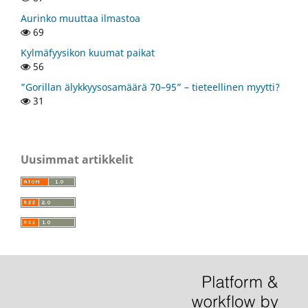
Aurinko muuttaa ilmastoa
69
Kylmäfyysikon kuumat paikat
56
”Gorillan älykkyysosamäärä 70–95” – tieteellinen myytti?
31
Uusimmat artikkelit