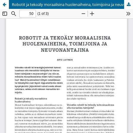
Robotit ja tekoäly moraalisina huolenaiheina, toimijoina ja neuvonantajina
Palvelua ylläpitää
Tieteellisten seurain valtuuskunta
.