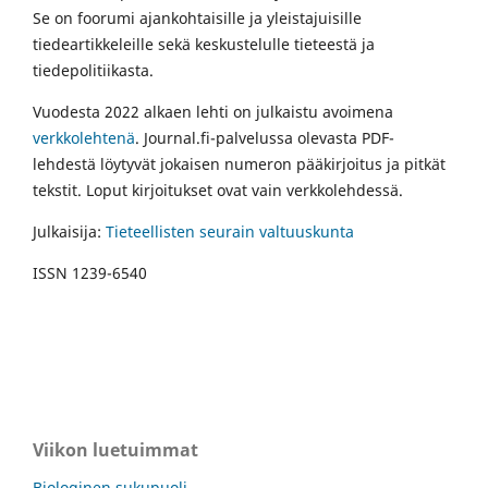
Se on foorumi ajankohtaisille ja yleistajuisille
tiedeartikkeleille sekä keskustelulle tieteestä ja
tiedepolitiikasta.
Vuodesta 2022 alkaen lehti on julkaistu avoimena
verkkolehtenä
. Journal.fi-palvelussa olevasta PDF-
lehdestä löytyvät jokaisen numeron pääkirjoitus ja pitkät
tekstit. Loput kirjoitukset ovat vain verkkolehdessä.
Julkaisija:
Tieteellisten seurain valtuuskunta
ISSN 1239-6540
Viikon luetuimmat
Biologinen sukupuoli