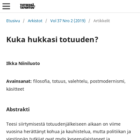
Etusivu
/
Arkistot
/
Vol 37 Nro 2 (2019)
/
Artikkelit
Kuka hukkasi totuuden?
Ilkka Niiniluoto
Avainsanat:
filosofia, totuus, valehtelu, postmodernismi,
käsitteet
Abstrakti
Teesi siirtymisestä totuudenjälkeiseen aikaan on viime
vuosina herättänyt kohua ja kauhistelua, mutta politiikan ja
viestinnän tutkijat ovat myös kyseenalaistaneet ja