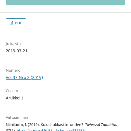
PDF
Julkaistu
2019-03-21
Numero
Vol 37 Nro 2 (2019)
Osasto
Artikkelit
Viittaaminen
Niiniluoto, I. (2019). Kuka hukkasi totuuden?.
Tieteessä Tapahtuu
,
37
(2).
https://journal.fi/tt/article/view/79939