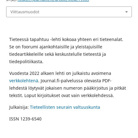
Viittausmuodot
Tieteessä tapahtuu -lehti kokoaa yhteen eri tieteenalat.
Se on foorumi ajankohtaisille ja yleistajuisille
tiedeartikkeleille sekä keskustelulle tieteestä ja
tiedepolitiikasta.
Vuodesta 2022 alkaen lehti on julkaistu avoimena
verkkolehtenä
. Journal.fi-palvelussa olevasta PDF-
lehdestä löytyvät jokaisen numeron pääkirjoitus ja pitkät
tekstit. Loput kirjoitukset ovat vain verkkolehdessä.
Julkaisija:
Tieteellisten seurain valtuuskunta
ISSN 1239-6540