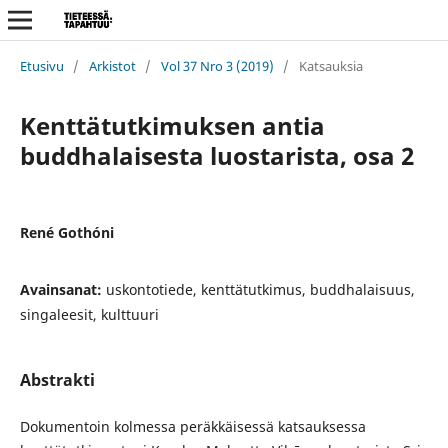
Etusivu
/
Arkistot
/
Vol 37 Nro 3 (2019)
/
Katsauksia
Kenttätutkimuksen antia
buddhalaisesta luostarista, osa 2
René Gothóni
Avainsanat:
uskontotiede, kenttätutkimus, buddhalaisuus,
singaleesit, kulttuuri
Abstrakti
Dokumentoin kolmessa peräkkäisessä katsauksessa