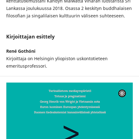
kenttätutkimustani Kandyn Malwatta Vihāran luostarista Sri
Lankassa joulukuussa 2018. Osassa 2 keskityn buddhalaisen
filosofian ja singalilaisen kulttuurin väliseen suhteeseen.
Kirjoittajan esittely
René Gothóni
Kirjoittaja on Helsingin yliopiston uskontotieteen
emerituspro­fessori.