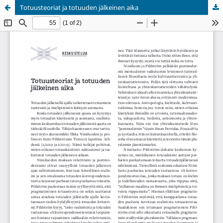
Totuusteoriat ja totuuden jälkeinen aika
Palvelua ylläpitää
Tieteellisten seurain valtuuskunta
.