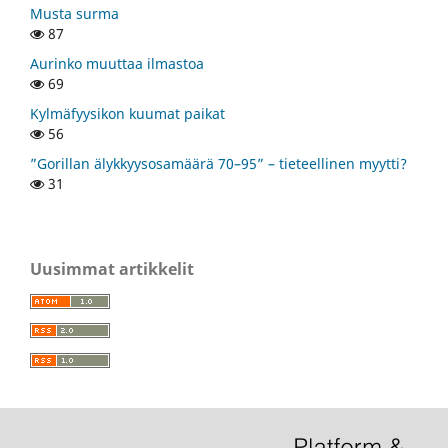
Musta surma
87
Aurinko muuttaa ilmastoa
69
Kylmäfyysikon kuumat paikat
56
”Gorillan älykkyysosamäärä 70–95” – tieteellinen myytti?
31
Uusimmat artikkelit