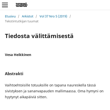
Etusivu
/
Arkistot
/
Vol 37 Nro 5 (2019)
/
Tekstintutkijan tuumat
Tiedosta välittämisestä
Vesa Heikkinen
Abstrakti
Vaihtoehtoisille totuuksille on tapana naureskella tässä
sivistyksen ja sananvapauden mallimaassa. Oma hymyni on
hyytynyt aikapäiviä sitten.