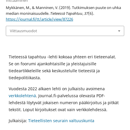
Viittaaminen
Mykkänen, M., & Manninen, V. (2019). Tutkimuksen puute on uhka
median moninaisuudelle.
Tieteessä Tapahtuu
,
37
(6).
https://journal.fi/tt/article/view/87226
Viittausmuodot
Tieteessä tapahtuu -lehti kokoaa yhteen eri tieteenalat.
Se on foorumi ajankohtaisille ja yleistajuisille
tiedeartikkeleille sekä keskustelulle tieteestä ja
tiedepolitiikasta.
Vuodesta 2022 alkaen lehti on julkaistu avoimena
verkkolehtenä
. Journal.fi-palvelussa olevasta PDF-
lehdestä löytyvät jokaisen numeron pääkirjoitus ja pitkät
tekstit. Loput kirjoitukset ovat vain verkkolehdessä.
Julkaisija:
Tieteellisten seurain valtuuskunta