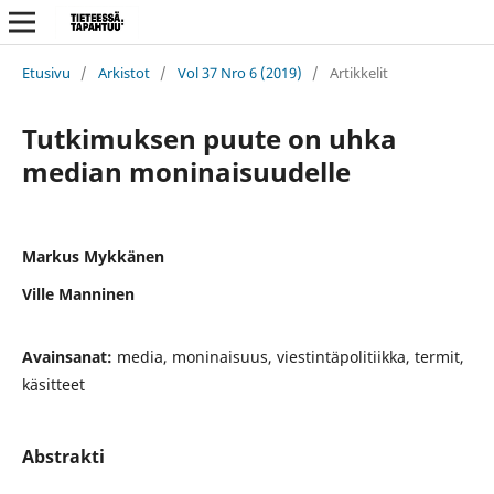
Etusivu
/
Arkistot
/
Vol 37 Nro 6 (2019)
/
Artikkelit
Tutkimuksen puute on uhka
median moninaisuudelle
Markus Mykkänen
Ville Manninen
Avainsanat:
media, moninaisuus, viestintäpolitiikka, termit,
käsitteet
Abstrakti