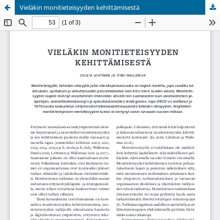
Vieläkin monitieteisyyden kehittämisestä
Palvelua ylläpitää
Tieteellisten seurain valtuuskunta
.