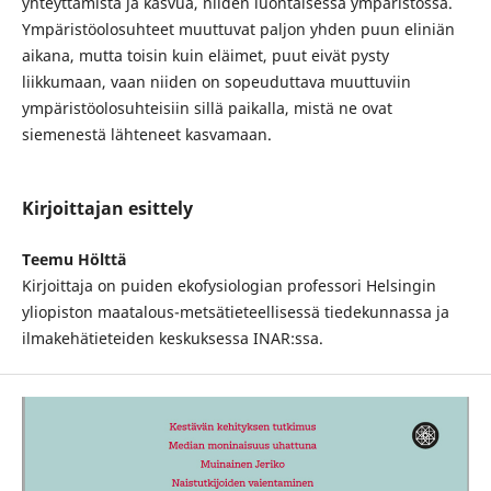
yhteyttämistä ja kasvua, niiden luontaisessa ympäristössä.
Ympäristöolosuhteet muuttuvat paljon yhden puun eliniän
aikana, mutta toisin kuin eläimet, puut eivät pysty
liikkumaan, vaan niiden on sopeuduttava muuttuviin
ympäristöolosuhteisiin sillä paikalla, mistä ne ovat
siemenestä lähteneet kasvamaan.
Kirjoittajan esittely
Teemu Hölttä
Kirjoittaja on puiden ekofysiologian professori Helsingin
yliopiston maatalous-metsätieteellisessä tiedekunnassa ja
ilmakehätieteiden keskuksessa INAR:ssa.