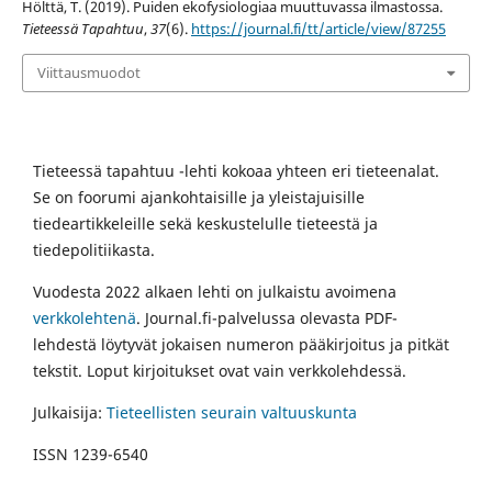
Hölttä, T. (2019). Puiden ekofysiologiaa muuttuvassa ilmastossa.
Tieteessä Tapahtuu
,
37
(6).
https://journal.fi/tt/article/view/87255
Viittausmuodot
Tieteessä tapahtuu -lehti kokoaa yhteen eri tieteenalat.
Se on foorumi ajankohtaisille ja yleistajuisille
tiedeartikkeleille sekä keskustelulle tieteestä ja
tiedepolitiikasta.
Vuodesta 2022 alkaen lehti on julkaistu avoimena
verkkolehtenä
. Journal.fi-palvelussa olevasta PDF-
lehdestä löytyvät jokaisen numeron pääkirjoitus ja pitkät
tekstit. Loput kirjoitukset ovat vain verkkolehdessä.
Julkaisija:
Tieteellisten seurain valtuuskunta
ISSN 1239-6540