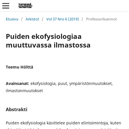
Etusivu
/
Arkistot
/
Vol 37 Nro 6 (2019)
/
Professoriluennot
Puiden ekofysiologiaa
muuttuvassa ilmastossa
Teemu Hölttä
Avainsanat:
ekofysiologia, puut, ympäristönmuutokset,
ilmastonmuutokset
Abstrakti
Puiden ekofysiologia käsittelee puiden elintoimintoja, kuten