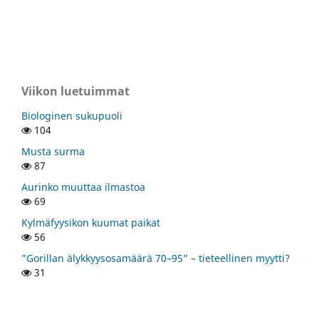
Viikon luetuimmat
Biologinen sukupuoli
104
Musta surma
87
Aurinko muuttaa ilmastoa
69
Kylmäfyysikon kuumat paikat
56
”Gorillan älykkyysosamäärä 70–95” – tieteellinen myytti?
31