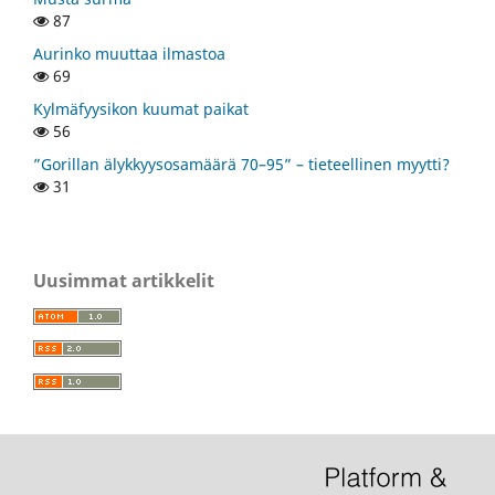
87
Aurinko muuttaa ilmastoa
69
Kylmäfyysikon kuumat paikat
56
”Gorillan älykkyysosamäärä 70–95” – tieteellinen myytti?
31
Uusimmat artikkelit