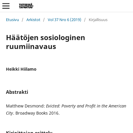
Etusivu
/
Arkistot
/
Vol 37 Nro 6 (2019)
/
Kirjallisuus
Häätöjen sosiologinen
ruumiinavaus
Heikki Hiilamo
Abstrakti
Matthew Desmond:
Evicted: Poverty and Profit in the American
City
. Broadway Books 2016.