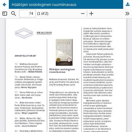
Häätöjen sosiologinen ruumiinavaus
Palvelua ylläpitää
Tieteellisten seurain valtuuskunta
.