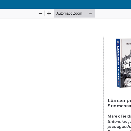
Palvelua ylläpitää
Tieteellisten seurain valtuuskunta
.