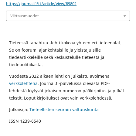
https://journal.fi/tt/article/view/89802
Viittausmuodot
Tieteessä tapahtuu -lehti kokoaa yhteen eri tieteenalat.
Se on foorumi ajankohtaisille ja yleistajuisille
tiedeartikkeleille sekä keskustelulle tieteestä ja
tiedepolitiikasta.
Vuodesta 2022 alkaen lehti on julkaistu avoimena
verkkolehtenä
. Journal.fi-palvelussa olevasta PDF-
lehdestä löytyvät jokaisen numeron pääkirjoitus ja pitkät
tekstit. Loput kirjoitukset ovat vain verkkolehdessä.
Julkaisija:
Tieteellisten seurain valtuuskunta
ISSN 1239-6540