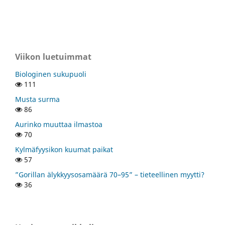
Viikon luetuimmat
Biologinen sukupuoli
111
Musta surma
86
Aurinko muuttaa ilmastoa
70
Kylmäfyysikon kuumat paikat
57
”Gorillan älykkyysosamäärä 70–95” – tieteellinen myytti?
36