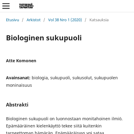
Etusivu
/
Arkistot
/
Vol 38 Nro 1 (2020)
/
Katsauksia
Biologinen sukupuoli
Atte Komonen
Avainsanat:
biologia, sukupuoli, sukusolut, sukupuolen
moninaisuus
Abstrakti
Biologinen sukupuoli on luonnostaan monitahoinen ilmiö.
Epämääräinen kielenkäyttö tekee siitä kuitenkin
tarpeettoman hämärän. Epämääräisyys voi sataa