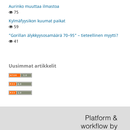
Aurinko muuttaa ilmastoa
75
Kylmäfyysikon kuumat paikat
59
”Gorillan älykkyysosamäärä 70–95” – tieteellinen myytti?
41
Uusimmat artikkelit