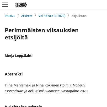
Etusivu
/
Arkistot
/
Vol 38 Nro 3 (2020)
/
Kirjallisuus
Perimmäisten viisauksien
etsijöitä
Merja Leppälahti
Abstrakti
Tiina Mahlamäki ja Nina Kokkinen (toim.):
Moderni
esoteerisuus ja okkultismi Suomessa
. Vastapaino 2020.