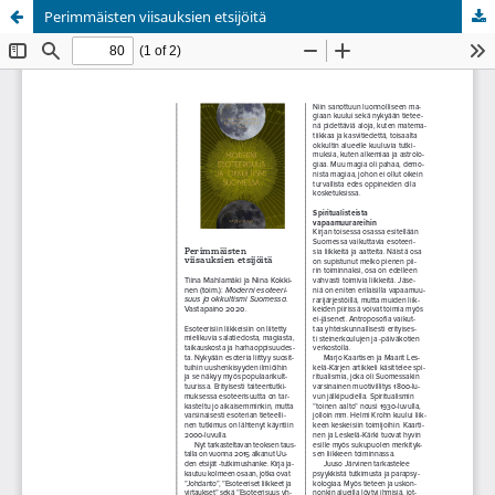
Perimmäisten viisauksien etsijöitä
Palvelua ylläpitää
Tieteellisten seurain valtuuskunta
.