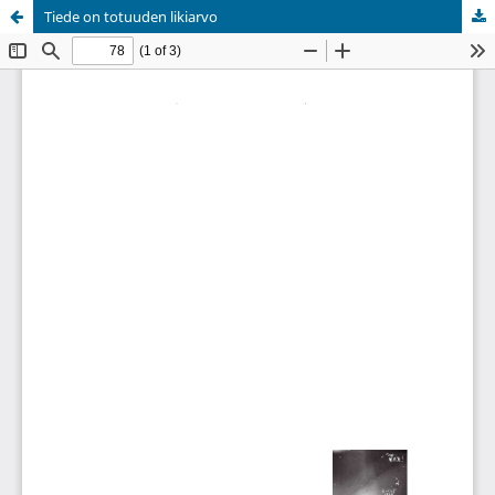
Tiede on totuuden likiarvo
Palvelua ylläpitää
Tieteellisten seurain valtuuskunta
.