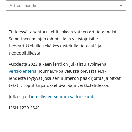
Viittausmuodot
Tieteessä tapahtuu -lehti kokoaa yhteen eri tieteenalat.
Se on foorumi ajankohtaisille ja yleistajuisille
tiedeartikkeleille sekä keskustelulle tieteestä ja
tiedepolitiikasta.
Vuodesta 2022 alkaen lehti on julkaistu avoimena
verkkolehtenä
. Journal.fi-palvelussa olevasta PDF-
lehdestä löytyvät jokaisen numeron pääkirjoitus ja pitkät
tekstit. Loput kirjoitukset ovat vain verkkolehdessä.
Julkaisija:
Tieteellisten seurain valtuuskunta
ISSN 1239-6540