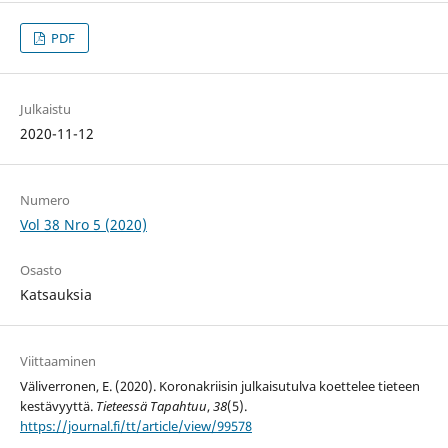
PDF
Julkaistu
2020-11-12
Numero
Vol 38 Nro 5 (2020)
Osasto
Katsauksia
Viittaaminen
Väliverronen, E. (2020). Koronakriisin julkaisutulva koettelee tieteen
kestävyyttä.
Tieteessä Tapahtuu
,
38
(5).
https://journal.fi/tt/article/view/99578