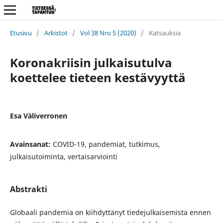
Etusivu
/
Arkistot
/
Vol 38 Nro 5 (2020)
/
Katsauksia
Koronakriisin julkaisutulva
koettelee tieteen kestävyyttä
Esa Väliverronen
Avainsanat:
COVID-19, pandemiat, tutkimus,
julkaisutoiminta, vertaisarviointi
Abstrakti
Globaali pandemia on kiihdyttänyt tiedejulkaisemista ennen