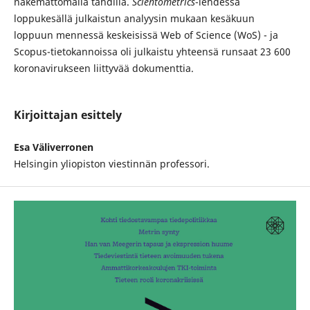
näkemättömällä tahdilla.
Scientometrics
-lehdessä
loppukesällä julkaistun analyysin mukaan kesäkuun
loppuun mennessä keskeisissä Web of Science (WoS) - ja
Scopus-tietokannoissa oli julkaistu yhteensä runsaat 23 600
koronavirukseen liittyvää dokumenttia.
Kirjoittajan esittely
Esa Väliverronen
Helsingin yliopiston viestinnän professori.