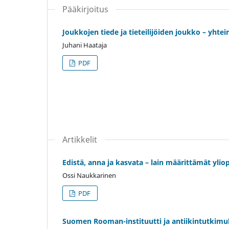
Pääkirjoitus
Joukkojen tiede ja tieteilijöiden joukko – yhte
Juhani Haataja
PDF
Artikkelit
Edistä, anna ja kasvata – lain määrittämät yliop
Ossi Naukkarinen
PDF
Suomen Rooman-instituutti ja antiikintutkimu