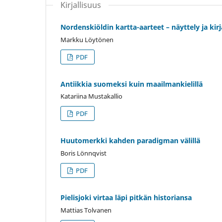
Kirjallisuus
Nordenskiöldin kartta-aarteet – näyttely ja kirj
Markku Löytönen
PDF
Antiikkia suomeksi kuin maailmankielillä
Katariina Mustakallio
PDF
Huutomerkki kahden paradigman välillä
Boris Lönnqvist
PDF
Pielisjoki virtaa läpi pitkän historiansa
Mattias Tolvanen