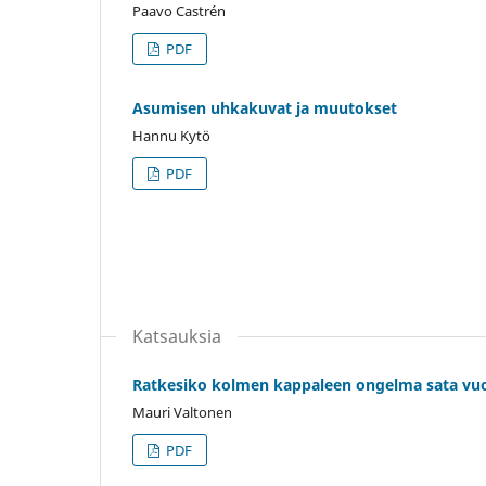
Paavo Castrén
PDF
Asumisen uhkakuvat ja muutokset
Hannu Kytö
PDF
Katsauksia
Ratkesiko kolmen kappaleen ongelma sata vuo
Mauri Valtonen
PDF