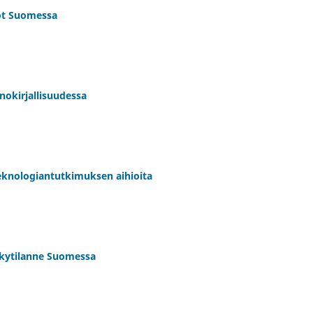
rot Suomessa
nokirjallisuudessa
 teknologiantutkimuksen aihioita
ykytilanne Suomessa