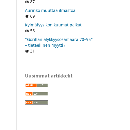
87
Aurinko muuttaa ilmastoa
69
Kylmäfyysikon kuumat paikat
56
”Gorillan älykkyysosamäärä 70–95”
– tieteellinen myytti?
31
Uusimmat artikkelit