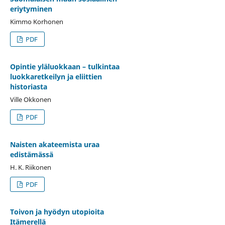
eriytyminen
Kimmo Korhonen
PDF
Opintie yläluokkaan – tulkintaa
luokkaretkeilyn ja eliittien
historiasta
Ville Okkonen
PDF
Naisten akateemista uraa
edistämässä
H. K. Riikonen
PDF
Toivon ja hyödyn utopioita
Itämerellä