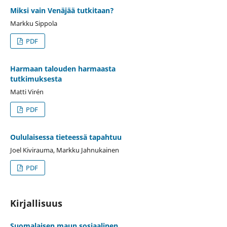
Miksi vain Venäjää tutkitaan?
Markku Sippola
PDF
Harmaan talouden harmaasta
tutkimuksesta
Matti Virén
PDF
Oululaisessa tieteessä tapahtuu
Joel Kivirauma, Markku Jahnukainen
PDF
Kirjallisuus
Suomalaisen maun sosiaalinen