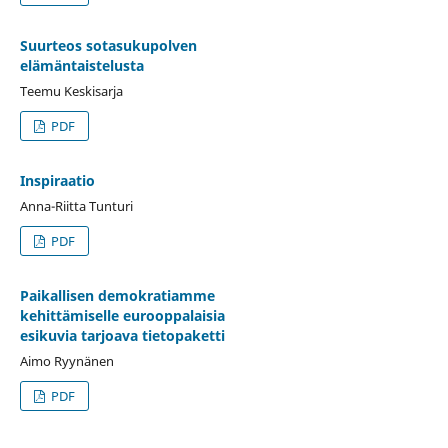
Suurteos sotasukupolven
elämäntaistelusta
Teemu Keskisarja
PDF
Inspiraatio
Anna-Riitta Tunturi
PDF
Paikallisen demokratiamme
kehittämiselle eurooppalaisia
esikuvia tarjoava tietopaketti
Aimo Ryynänen
PDF