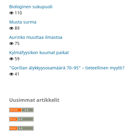
Biologinen sukupuoli
110
Musta surma
89
Aurinko muuttaa ilmastoa
75
Kylmäfyysikon kuumat paikat
59
”Gorillan älykkyysosamäärä 70–95” – tieteellinen myytti?
41
Uusimmat artikkelit