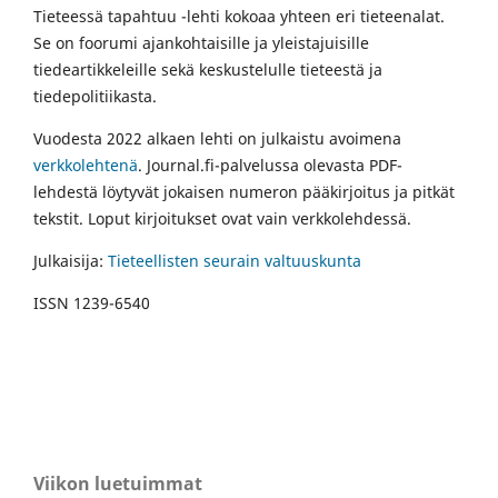
Tieteessä tapahtuu -lehti kokoaa yhteen eri tieteenalat.
Se on foorumi ajankohtaisille ja yleistajuisille
tiedeartikkeleille sekä keskustelulle tieteestä ja
tiedepolitiikasta.
Vuodesta 2022 alkaen lehti on julkaistu avoimena
verkkolehtenä
. Journal.fi-palvelussa olevasta PDF-
lehdestä löytyvät jokaisen numeron pääkirjoitus ja pitkät
tekstit. Loput kirjoitukset ovat vain verkkolehdessä.
Julkaisija:
Tieteellisten seurain valtuuskunta
ISSN 1239-6540
Viikon luetuimmat