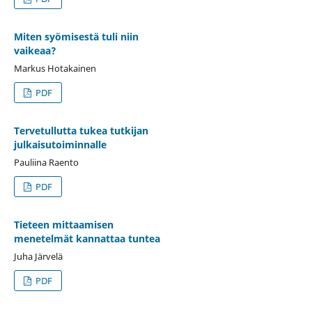
Miten syömisestä tuli niin
vaikeaa?
Markus Hotakainen
PDF
Tervetullutta tukea tutkijan
julkaisutoiminnalle
Pauliina Raento
PDF
Tieteen mittaamisen
menetelmät kannattaa tuntea
Juha Järvelä
PDF