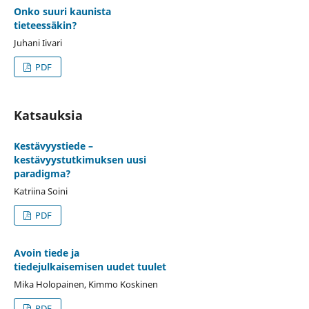
Onko suuri kaunista
tieteessäkin?
Juhani Iivari
PDF
Katsauksia
Kestävyystiede –
kestävyystutkimuksen uusi
paradigma?
Katriina Soini
PDF
Avoin tiede ja
tiedejulkaisemisen uudet tuulet
Mika Holopainen, Kimmo Koskinen
PDF