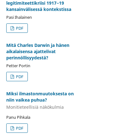
legitimiteettikriisi 1917−19
kansainvälisessä kontekstissa
Pasi Ihalainen
PDF
Mitä Charles Darwin ja hänen
aikalaisensa ajattelivat
perinnöllisyydestä?
Petter Portin
PDF
Miksi ilmastonmuutoksesta on
niin vaikea puhua?
Monitieteellisiä näkökulmia
Panu Pihkala
PDF