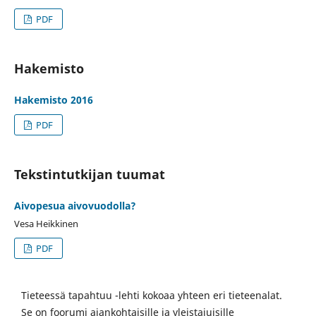
PDF
Hakemisto
Hakemisto 2016
PDF
Tekstintutkijan tuumat
Aivopesua aivovuodolla?
Vesa Heikkinen
PDF
Tieteessä tapahtuu -lehti kokoaa yhteen eri tieteenalat.
Se on foorumi ajankohtaisille ja yleistajuisille