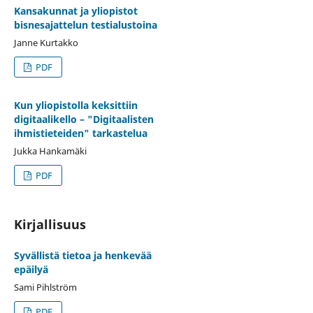
Kansakunnat ja yliopistot
bisnesajattelun testialustoina
Janne Kurtakko
PDF
Kun yliopistolla keksittiin
digitaalikello – "Digitaalisten
ihmistieteiden" tarkastelua
Jukka Hankamäki
PDF
Kirjallisuus
Syvällistä tietoa ja henkevää
epäilyä
Sami Pihlström
PDF