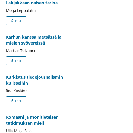
Lahjakkaan naisen tarina
Merja Leppälahti
PDF
Karhun kanssa metsässä ja
mielen syövereissä
Mattias Tolvanen
PDF
Kurkistus tiedejournalismin
kulisseihin
Iina Koskinen
PDF
Romaani ja monitieteisen
tutkimuksen mieli
Ulla-Maija Salo