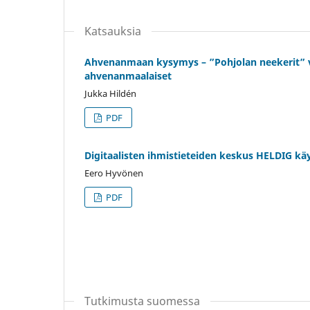
Katsauksia
Ahvenanmaan kysymys – ”Pohjolan neekerit” vas
ahvenanmaalaiset
Jukka Hildén
PDF
Digitaalisten ihmistieteiden keskus HELDIG kä
Eero Hyvönen
PDF
Tutkimusta suomessa