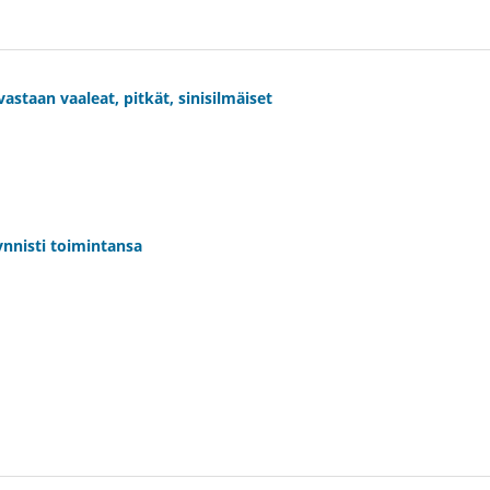
taan vaaleat, pitkät, sinisilmäiset
ynnisti toimintansa