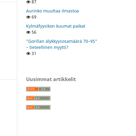
87
Aurinko muuttaa ilmastoa
69
Kylmäfyysikon kuumat paikat
56
”Gorillan älykkyysosamäärä 70–95”
– tieteellinen myytti?
31
Uusimmat artikkelit