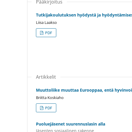
Pääkirjoitus
Tutkijakoulutuksen hyödystä ja hyödyntämise
Liisa Laakso
PDF
Artikkelit
Muuttoliike muuttaa Eurooppaa, entä hyvinvoi
Briitta Koskiaho
PDF
Puoluejäsenet suurennuslasin alla
Jäsenten sosiaalinen rakenne