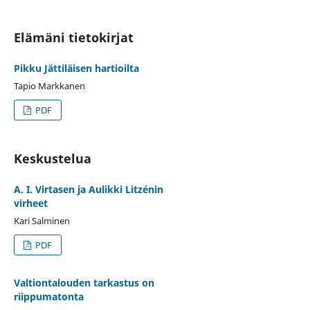
Elämäni tietokirjat
Pikku Jättiläisen hartioilta
Tapio Markkanen
PDF
Keskustelua
A. I. Virtasen ja Aulikki Litzénin
virheet
Kari Salminen
PDF
Valtiontalouden tarkastus on
riippumatonta