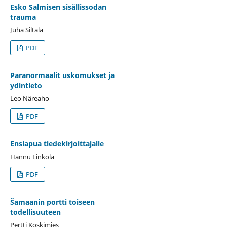
Esko Salmisen sisällissodan
trauma
Juha Siltala
PDF
Paranormaalit uskomukset ja
ydintieto
Leo Näreaho
PDF
Ensiapua tiedekirjoittajalle
Hannu Linkola
PDF
Šamaanin portti toiseen
todellisuuteen
Pertti Koskimies