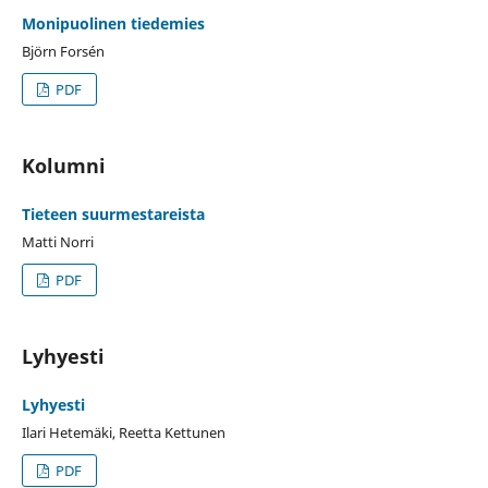
Monipuolinen tiedemies
Björn Forsén
PDF
Kolumni
Tieteen suurmestareista
Matti Norri
PDF
Lyhyesti
Lyhyesti
Ilari Hetemäki, Reetta Kettunen
PDF