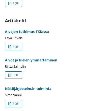
PDF
Artikkelit
Aivojen tutkimus TKK:ssa
Eeva Pitkälä
PDF
Aivot ja kielen ymmärtäminen
Riitta Salmelin
PDF
Näköjärjestelmän toiminta
Simo Vanni
PDF