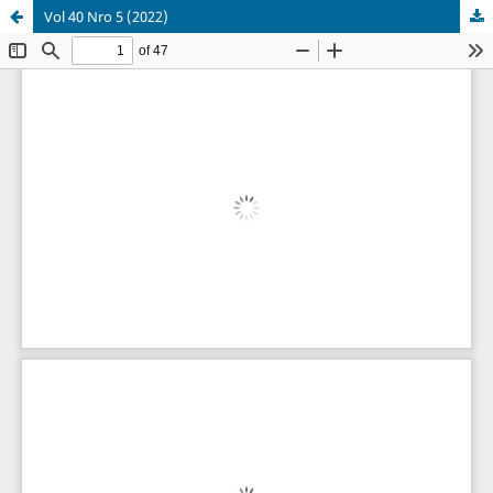
Vol 40 Nro 5 (2022)
Palvelua ylläpitää
Tieteellisten seurain valtuuskunta
.