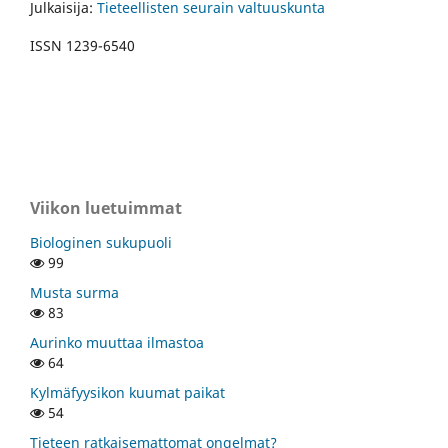
Julkaisija:
Tieteellisten seurain valtuuskunta
ISSN 1239-6540
Viikon luetuimmat
Biologinen sukupuoli
99
Musta surma
83
Aurinko muuttaa ilmastoa
64
Kylmäfyysikon kuumat paikat
54
Tieteen ratkaisemattomat ongelmat?