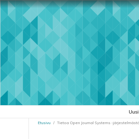
Uus
Etusivu
/
Tietoa Open Journal Systems -järjestelmäst