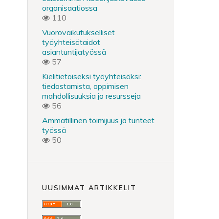
organisaatiossa
110
Vuorovaikutukselliset
työyhteisötaidot
asiantuntijatyössä
57
Kielitietoiseksi työyhteisöksi:
tiedostamista, oppimisen
mahdollisuuksia ja resursseja
56
Ammatillinen toimijuus ja tunteet
työssä
50
UUSIMMAT ARTIKKELIT