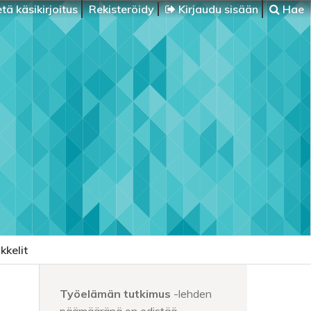
tä käsikirjoitus
Rekisteröidy
Kirjaudu sisään
Hae
kkelit
Työelämän tutkimus
-lehden