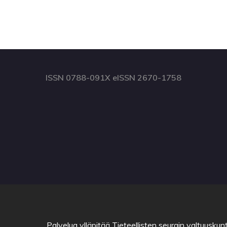
ISSN 0788-091X eISSN 2670-1758
Palvelua ylläpitää
Tieteellisten seurain valtuuskun