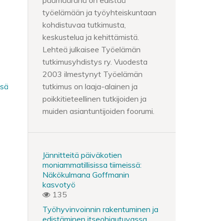
päämääränä on edistää
työelämään ja työyhteiskuntaan
kohdistuvaa tutkimusta,
keskustelua ja kehittämistä.
Lehteä julkaisee Työelämän
tutkimusyhdistys ry. Vuodesta
2003 ilmestynyt Työelämän
sä
tutkimus on laaja-alainen ja
poikkitieteellinen tutkijoiden ja
muiden asiantuntijoiden foorumi.
Jännitteitä päiväkotien
moniammatillisissa tiimeissä:
Näkökulmana Goffmanin
kasvotyö
135
Työhyvinvoinnin rakentuminen ja
edistäminen itseohjautuvassa