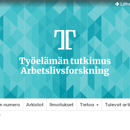
Lähe
in numero
Arkistot
Ilmoitukset
Tietoa
Tulevat arti
ä