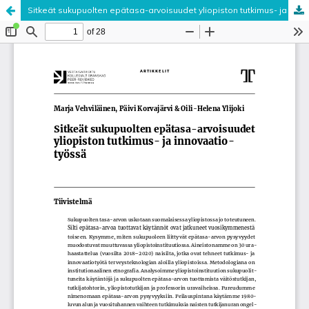
Sitkeät sukupuolten epätasa-arvoisuudet yliopiston tutkimus- ja innovaatiotyössä
Palvelua ylläpitää
Tieteellisten seurain valtuuskunta
.