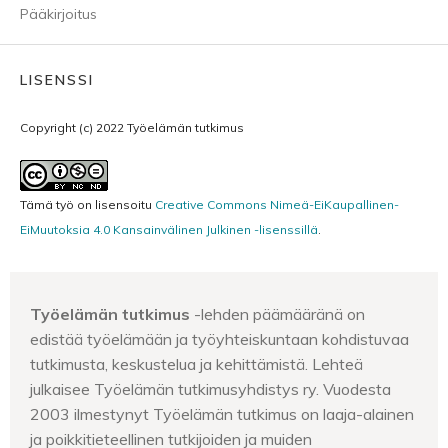
Pääkirjoitus
LISENSSI
Copyright (c) 2022 Työelämän tutkimus
Tämä työ on lisensoitu
Creative Commons Nimeä-EiKaupallinen-
EiMuutoksia 4.0 Kansainvälinen Julkinen -lisenssillä
.
Työelämän tutkimus
-lehden päämääränä on
edistää työelämään ja työyhteiskuntaan kohdistuvaa
tutkimusta, keskustelua ja kehittämistä. Lehteä
julkaisee Työelämän tutkimusyhdistys ry. Vuodesta
2003 ilmestynyt Työelämän tutkimus on laaja-alainen
ja poikkitieteellinen tutkijoiden ja muiden