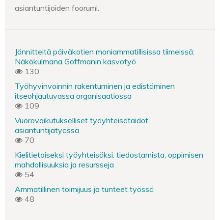
asiantuntijoiden foorumi.
Jännitteitä päiväkotien moniammatillisissa tiimeissä:
Näkökulmana Goffmanin kasvotyö
130
Työhyvinvoinnin rakentuminen ja edistäminen
itseohjautuvassa organisaatiossa
109
Vuorovaikutukselliset työyhteisötaidot
asiantuntijatyössä
70
Kielitietoiseksi työyhteisöksi: tiedostamista, oppimisen
mahdollisuuksia ja resursseja
54
Ammatillinen toimijuus ja tunteet työssä
48