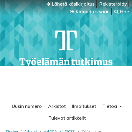
Lähetä käsikirjoitus
Rekisteröidy
Kirjaudu sisään
Hae
Uusin numero
Arkistot
Ilmoitukset
Tietoa
Tulevat artikkelit
Etusivu
/
Arkistot
/
Vol 20 Nro 1 (2022)
/
Pääkirjoitus