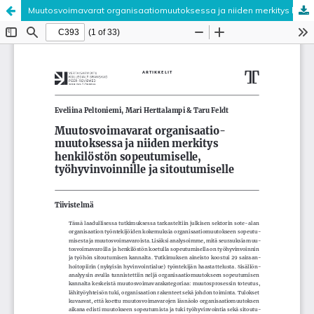
Muutosvoimavarat organisaatiomuutoksessa ja niiden merkitys henkilöstön sopeutumiselle, työhyvinvoinnille ja sitoutumiselle
Palvelua ylläpitää
Tieteellisten seurain valtuuskunta
.