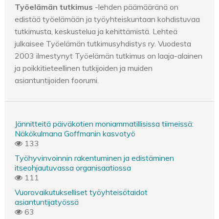
Työelämän tutkimus
-lehden päämääränä on
edistää työelämään ja työyhteiskuntaan kohdistuvaa
tutkimusta, keskustelua ja kehittämistä. Lehteä
julkaisee Työelämän tutkimusyhdistys ry. Vuodesta
2003 ilmestynyt Työelämän tutkimus on laaja-alainen
ja poikkitieteellinen tutkijoiden ja muiden
asiantuntijoiden foorumi.
Jännitteitä päiväkotien moniammatillisissa tiimeissä:
Näkökulmana Goffmanin kasvotyö
133
Työhyvinvoinnin rakentuminen ja edistäminen
itseohjautuvassa organisaatiossa
111
Vuorovaikutukselliset työyhteisötaidot
asiantuntijatyössä
63