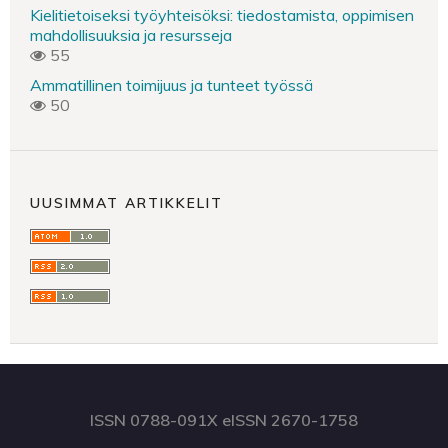
Kielitietoiseksi työyhteisöksi: tiedostamista, oppimisen
mahdollisuuksia ja resursseja
55
Ammatillinen toimijuus ja tunteet työssä
50
UUSIMMAT ARTIKKELIT
ISSN 0788-091X eISSN 2670-1758