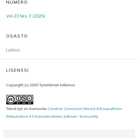
NUMERO
Vol 23 Nro 3 (2025)
OSASTO
Lektiot
LISENSSI
Copyright (c) 2025 Työelämän tutkimus
Tämä työ on lisensoitu
Creative Commons Nimeä-EiKaupallinen-
EiMuutoksia 4.0 Kansainvälinen Julkinen -lisenssillä
.