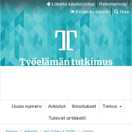
Lähetä käsikirjoitus
Rekisteröidy
Kirjaudu sisään
Hae
Uusin numero
Arkistot
Ilmoitukset
Tietoa
Tulevat artikkelit
Etusivu
/
Arkistot
/
Vol 23 Nro 3 (2025)
/
Lektiot