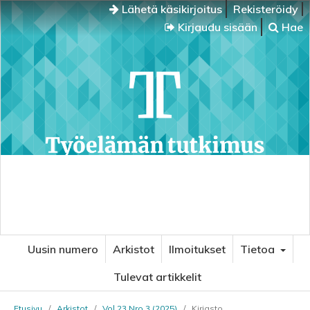
Lähetä käsikirjoitus
Rekisteröidy
Kirjaudu sisään
Hae
Uusin numero
Arkistot
Ilmoitukset
Tietoa
Tulevat artikkelit
Etusivu
/
Arkistot
/
Vol 23 Nro 3 (2025)
/
Kirjasto