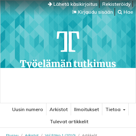
Lähetä käsikirjoitus
Rekisteröidy
Kirjaudu sisään
Hae
Uusin numero
Arkistot
Ilmoitukset
Tietoa
Tulevat artikkelit
Etusivu
/
Arkistot
/
Vol 8 Nro 1 (2010)
/
Artikkelit