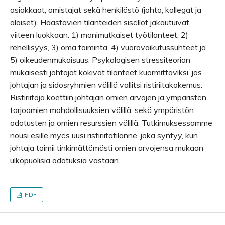
asiakkaat, omistajat sekä henkilöstö (johto, kollegat ja
alaiset). Haastavien tilanteiden sisällöt jakautuivat
viiteen luokkaan: 1) monimutkaiset työtilanteet, 2)
rehellisyys, 3) oma toiminta, 4) vuorovaikutussuhteet ja
5) oikeudenmukaisuus. Psykologisen stressiteorian
mukaisesti johtajat kokivat tilanteet kuormittaviksi, jos
johtajan ja sidosryhmien välillä vallitsi ristiriitakokemus.
Ristiriitoja koettiin johtajan omien arvojen ja ympäristön
tarjoamien mahdollisuuksien välillä, sekä ympäristön
odotusten ja omien resurssien välillä. Tutkimuksessamme
nousi esille myös uusi ristiriitatilanne, joka syntyy, kun
johtaja toimii tinkimättömästi omien arvojensa mukaan
ulkopuolisia odotuksia vastaan.
PDF