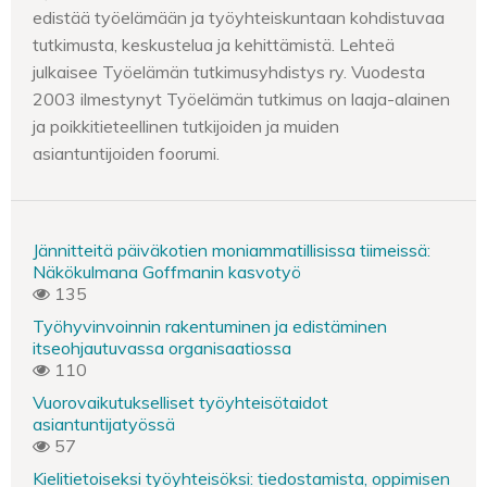
edistää työelämään ja työyhteiskuntaan kohdistuvaa
tutkimusta, keskustelua ja kehittämistä. Lehteä
julkaisee Työelämän tutkimusyhdistys ry. Vuodesta
2003 ilmestynyt Työelämän tutkimus on laaja-alainen
ja poikkitieteellinen tutkijoiden ja muiden
asiantuntijoiden foorumi.
Jännitteitä päiväkotien moniammatillisissa tiimeissä:
Näkökulmana Goffmanin kasvotyö
135
Työhyvinvoinnin rakentuminen ja edistäminen
itseohjautuvassa organisaatiossa
110
Vuorovaikutukselliset työyhteisötaidot
asiantuntijatyössä
57
Kielitietoiseksi työyhteisöksi: tiedostamista, oppimisen