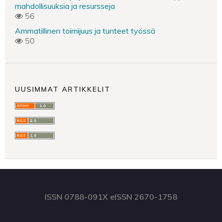
mahdollisuuksia ja resursseja
56
Ammatillinen toimijuus ja tunteet työssä
50
UUSIMMAT ARTIKKELIT
ISSN 0788-091X eISSN 2670-1758