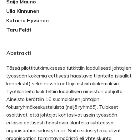
Saija Mauno
Ulla Kinnunen
Katriina Hyvönen
Taru Feldt
Abstrakti
Tässä pilottitutkimuksessa tutkittiin laadullisesti johtajien
työssään kokemia eettisesti haastavia tilanteita (sisällöt,
kontekstit) sekä niissä koettuja ristiriitakokemuksia.
Työtilanteita luokiteltiin laadullisen aineiston pohjalta.
Aineisto kerättiin 16 suomalaisen johtajan
fokusryhmäkeskusteluista (neljä ryhmää). Tulokset
osoittivat, että johtajat kohtasivat usein työssään
erilaisia eettisesti haastavia tilanteita suhteessa
organisaation sidosryhmiin. Näitä sidosryhmiä olivat
organisaation toimintaympäristö eli yhteiskunta,