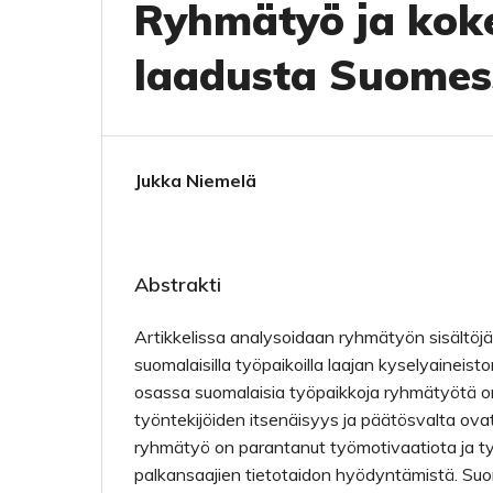
Ryhmätyö ja kok
laadusta Suomes
Jukka Niemelä
Abstrakti
Artikkelissa analysoidaan ryhmätyön sisältöjä
suomalaisilla työpaikoilla laajan kyselyaineist
osassa suomalaisia työpaikkoja ryhmätyötä on 
työntekijöiden itsenäisyys ja päätösvalta ova
ryhmätyö on parantanut työmotivaatiota ja t
palkansaajien tietotaidon hyödyntämistä. Su