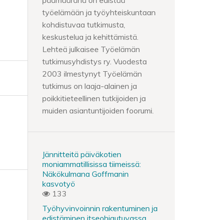
päämääränä on edistää
työelämään ja työyhteiskuntaan
kohdistuvaa tutkimusta,
keskustelua ja kehittämistä.
Lehteä julkaisee Työelämän
tutkimusyhdistys ry. Vuodesta
2003 ilmestynyt Työelämän
tutkimus on laaja-alainen ja
poikkitieteellinen tutkijoiden ja
muiden asiantuntijoiden foorumi.
Jännitteitä päiväkotien
moniammatillisissa tiimeissä:
Näkökulmana Goffmanin
kasvotyö
133
Työhyvinvoinnin rakentuminen ja
edistäminen itseohjautuvassa