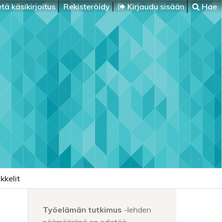
tä käsikirjoitus
Rekisteröidy
Kirjaudu sisään
Hae
kkelit
Työelämän tutkimus
-lehden