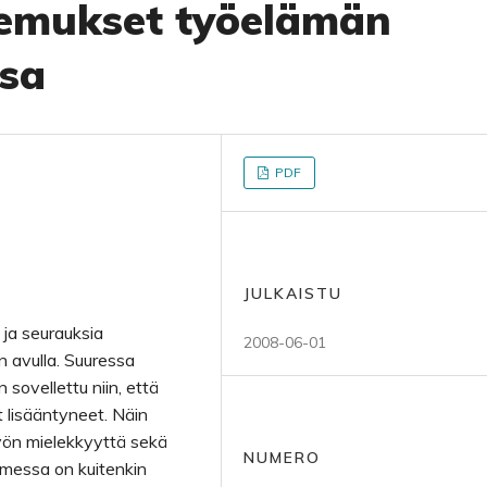
emukset työelämän
sa
PDF
JULKAISTU
 ja seurauksia
2008-06-01
on avulla. Suuressa
sovellettu niin, että
t lisääntyneet. Näin
yön mielekkyyttä sekä
NUMERO
omessa on kuitenkin