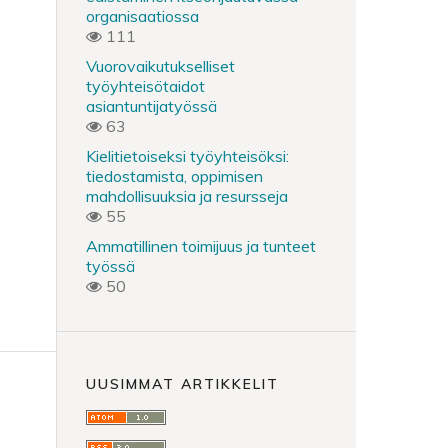
organisaatiossa
111
Vuorovaikutukselliset
työyhteisötaidot
asiantuntijatyössä
63
Kielitietoiseksi työyhteisöksi:
tiedostamista, oppimisen
mahdollisuuksia ja resursseja
55
Ammatillinen toimijuus ja tunteet
työssä
50
UUSIMMAT ARTIKKELIT