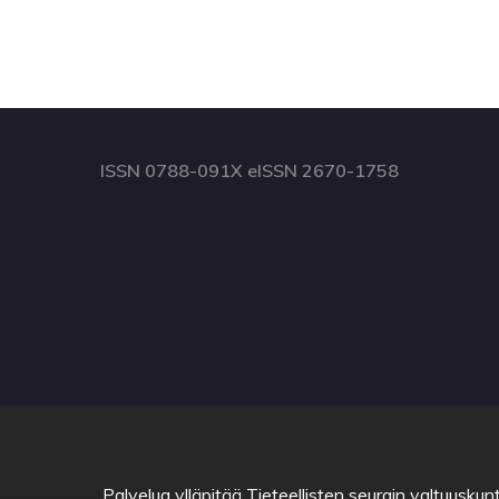
ISSN 0788-091X eISSN 2670-1758
Palvelua ylläpitää
Tieteellisten seurain valtuuskun