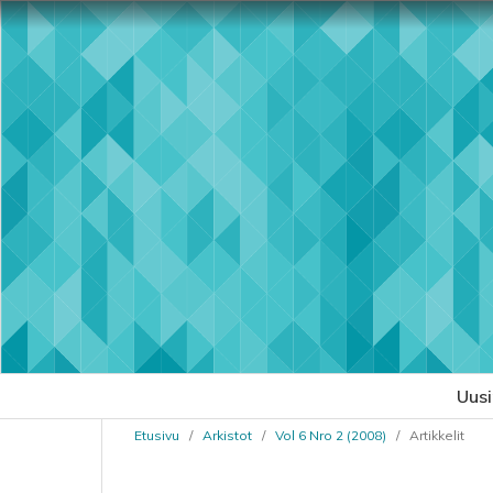
Uus
Etusivu
/
Arkistot
/
Vol 6 Nro 2 (2008)
/
Artikkelit