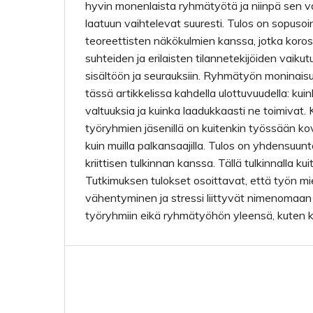
hyvin monenlaista ryhmätyötä ja niinpä sen 
laatuun vaihtelevat suuresti. Tulos on sopusoi
teoreettisten näkökulmien kanssa, jotka kor
suhteiden ja erilaisten tilannetekijöiden vaik
sisältöön ja seurauksiin. Ryhmätyön moninais
tässä artikkelissa kahdella ulottuvuudella: kui
valtuuksia ja kuinka laadukkaasti ne toimivat. 
työryhmien jäsenillä on kuitenkin työssään k
kuin muilla palkansaajilla. Tulos on yhdensuu
kriittisen tulkinnan kanssa. Tällä tulkinnalla ku
Tutkimuksen tulokset osoittavat, että työn m
vähentyminen ja stressi liittyvät nimenomaan 
työryhmiin eikä ryhmätyöhön yleensä, kuten kri