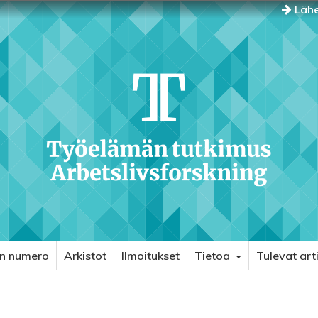
Lähe
in numero
Arkistot
Ilmoitukset
Tietoa
Tulevat arti