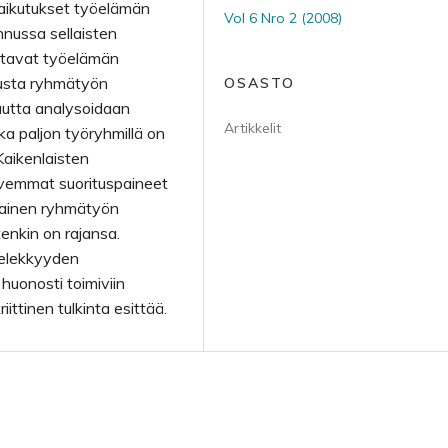
vaikutukset työelämän
Vol 6 Nro 2 (2008)
nnussa sellaisten
ostavat työelämän
utusta ryhmätyön
OSASTO
uutta analysoidaan
Artikkelit
nka paljon työryhmillä on
Kaikenlaisten
ovemmat suorituspaineet
ntainen ryhmätyön
itenkin on rajansa.
ielekkyyden
huonosti toimiviin
ittinen tulkinta esittää.