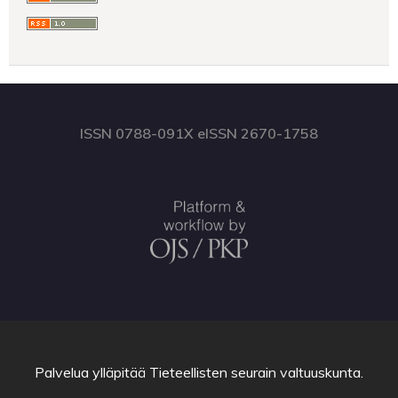
ISSN 0788-091X eISSN 2670-1758
Palvelua ylläpitää
Tieteellisten seurain valtuuskunta
.