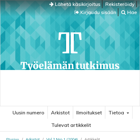
Lähetä käsikirjoitus
Rekisteröidy
Kirjaudu sisään
Hae
Uusin numero
Arkistot
Ilmoitukset
Tietoa
Tulevat artikkelit
Etusivu
/
Arkistot
/
Vol 2 Nro 1 (2004)
/
Artikkelit