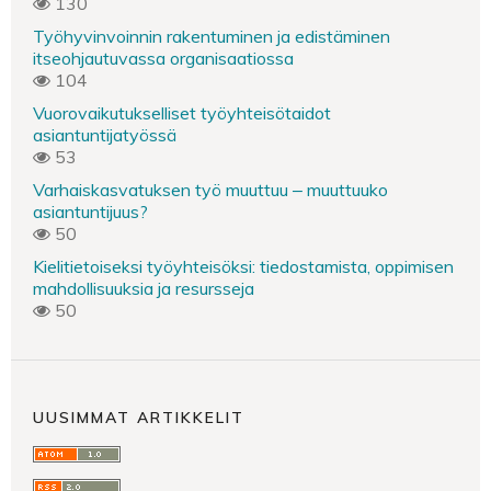
130
Työhyvinvoinnin rakentuminen ja edistäminen
itseohjautuvassa organisaatiossa
104
Vuorovaikutukselliset työyhteisötaidot
asiantuntijatyössä
53
Varhaiskasvatuksen työ muuttuu ‒ muuttuuko
asiantuntijuus?
50
Kielitietoiseksi työyhteisöksi: tiedostamista, oppimisen
mahdollisuuksia ja resursseja
50
UUSIMMAT ARTIKKELIT