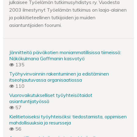
julkaisee Työelämän tutkimusyhdistys ry. Vuodesta
2003 ilmestynyt Työelämän tutkimus on laaja-alainen
ja poikkitieteellinen tutkijoiden ja muiden
asiantuntijoiden foorumi.
Jännitteitä päiväkotien moniammatillisissa tiimeissä:
Näkökulmana Goffmanin kasvotyö
135
Työhyvinvoinnin rakentuminen ja edistäminen
itseohjautuvassa organisaatiossa
110
Vuorovaikutukselliset työyhteisötaidot
asiantuntijatyössä
57
Kielitietoiseksi työyhteisöksi: tiedostamista, oppimisen
mahdollisuuksia ja resursseja
56