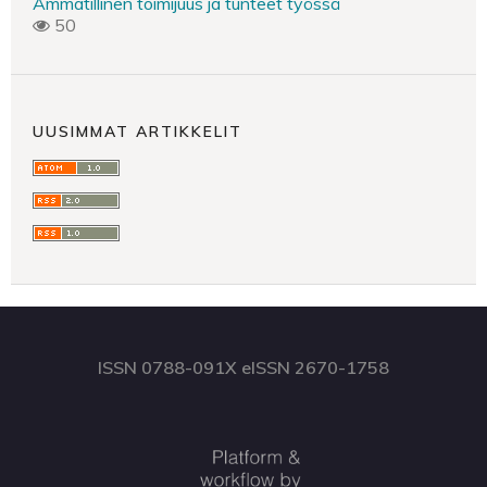
Ammatillinen toimijuus ja tunteet työssä
50
UUSIMMAT ARTIKKELIT
ISSN 0788-091X eISSN 2670-1758