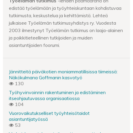
Työelämän tutkimus
-lehden päämääränä on
edistää työelämään ja työyhteiskuntaan kohdistuvaa
tutkimusta, keskustelua ja kehittämistä. Lehteä
julkaisee Työelämän tutkimusyhdistys ry. Vuodesta
2003 ilmestynyt Työelämän tutkimus on laaja-alainen
ja poikkitieteellinen tutkijoiden ja muiden
asiantuntijoiden foorumi.
Jännitteitä päiväkotien moniammatillisissa tiimeissä:
Näkökulmana Goffmanin kasvotyö
130
Työhyvinvoinnin rakentuminen ja edistäminen
itseohjautuvassa organisaatiossa
104
Vuorovaikutukselliset työyhteisötaidot
asiantuntijatyössä
53