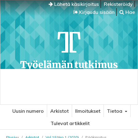
Lähetä käsikirjoitus
Rekisteröidy
Kirjaudu sisään
Hae
Uusin numero
Arkistot
Ilmoitukset
Tietoa
Tulevat artikkelit
Etusivu
/
Arkistot
/
Vol 18 Nro 1 (2020)
/
Pääkirjoitus