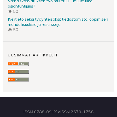
Varhaiskasvatuksen työ muuttuu ‒ muuttuuko
asiantuntijuus?
50
Kielitietoiseksi työyhteisöksi: tiedostamista, oppimisen
mahdollisuuksia ja resursseja
50
UUSIMMAT ARTIKKELIT
ISSN 0788-091X eISSN 2670-1758