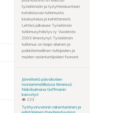
päämääränä on edistää
työelämään ja työyhteiskuntaan
kohdistuvaa tutkimusta,
keskustelua ja kehittämistä.
Lehteä julkaisee Työelämän
tutkimusyhdistys ry. Vuodesta
2003 ilmestynyt Työelämän
tutkimus on laaja-alainen ja
poikkitieteellinen tutkijoiden ja
muiden asiantuntijoiden foorumi.
Jännitteitä päiväkotien
moniammatillisissa tiimeissä:
Näkökulmana Goffmanin
kasvotyö
133
Työhyvinvoinnin rakentuminen ja
edistäminen itseohjautuvassa