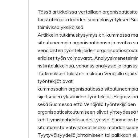
Tässä artikkelissa vertaillaan organisaatiosit
taustatekijöitä kahden suomalaisyrityksen Su
toimivissa yksiköissä.
Artikkelin tutkimuskysymys on, kummassa ma
sitoutuneempia organisaatioonsa ja ovatko su
venäläisten työntekijöiden organisaatiosito
erilaiset työn voimavarat. Analyysimenetelmi
ristiintaulukointia, varianssianalyysiä ja logist
Tutkimuksen tulosten mukaan Venäjällä sijait
työntekijät ovat
kummassakin organisaatiossa sitoutuneempi
sijaitsevien yksiköiden työntekijät. Regressio
sekä Suomessa että Venäjällä työntekijöiden
organisaatiositoutumiseen olivat yhteydessä 
kehittymismahdollisuudet työssä. Suomalaiste
sitoutumista vahvistavat lisäksi mahdollisuud
Tyytyväisyydellä johtamiseen tai palkkaan ei s