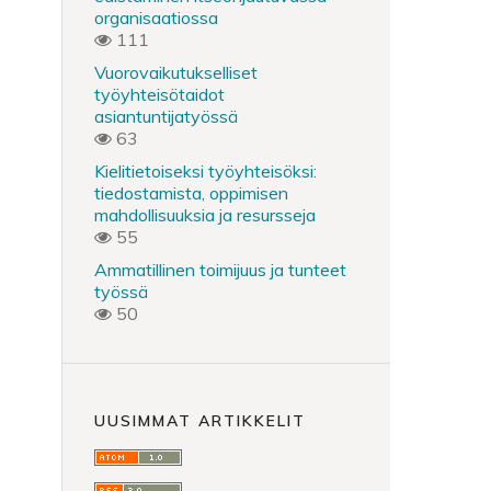
organisaatiossa
111
Vuorovaikutukselliset
työyhteisötaidot
asiantuntijatyössä
63
Kielitietoiseksi työyhteisöksi:
tiedostamista, oppimisen
mahdollisuuksia ja resursseja
55
Ammatillinen toimijuus ja tunteet
työssä
50
UUSIMMAT ARTIKKELIT