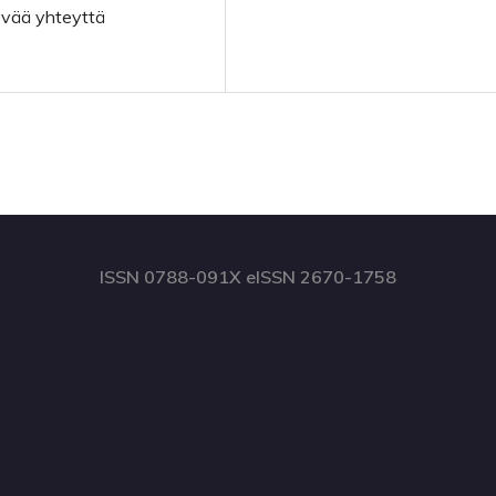
evää yhteyttä
ISSN 0788-091X eISSN 2670-1758