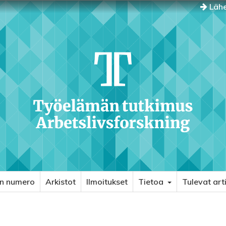
Lähe
in numero
Arkistot
Ilmoitukset
Tietoa
Tulevat arti