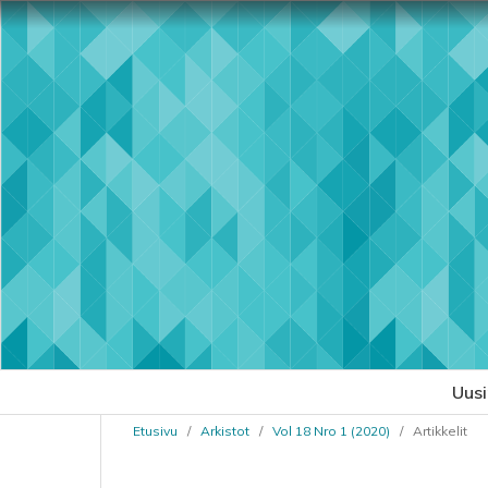
Uus
Etusivu
/
Arkistot
/
Vol 18 Nro 1 (2020)
/
Artikkelit