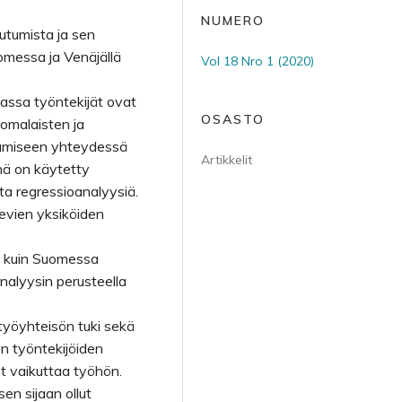
NUMERO
outumista ja sen
omessa ja Venäjällä
Vol 18 Nro 1 (2020)
assa työntekijät ovat
OSASTO
omalaisten ja
utumiseen yhteydessä
Artikkelit
nä on käytetty
ista regressioanalyysiä.
sevien yksiköiden
a kuin Suomessa
analyysin perusteella
työyhteisön tuki sekä
n työntekijöiden
et vaikuttaa työhön.
en sijaan ollut