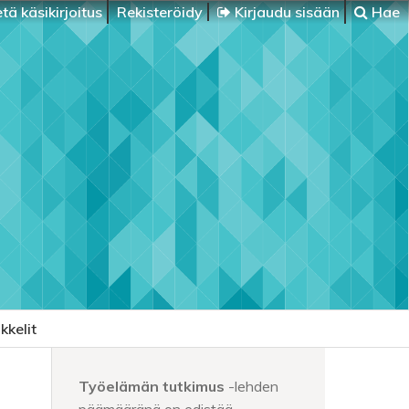
tä käsikirjoitus
Rekisteröidy
Kirjaudu sisään
Hae
kkelit
Työelämän tutkimus
-lehden