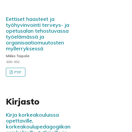
Eettiset haasteet ja
työhyvinvointi terveys- ja
opetusalan tehostuvassa
työelämässä ja
organisaatiomuutosten
myllerryksessä
Mikko Taipale
486-492
PDF
Kirjasto
Kirja korkeakouluissa
opettaville,
korkeakoulupedagogiikan