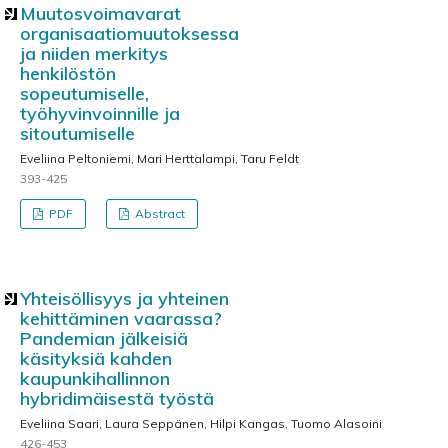
Muutosvoimavarat
organisaatiomuutoksessa
ja niiden merkitys
henkilöstön
sopeutumiselle,
työhyvinvoinnille ja
sitoutumiselle
Eveliina Peltoniemi, Mari Herttalampi, Taru Feldt
393-425
PDF
Abstract
Yhteisöllisyys ja yhteinen
kehittäminen vaarassa?
Pandemian jälkeisiä
käsityksiä kahden
kaupunkihallinnon
hybridimäisestä työstä
Eveliina Saari, Laura Seppänen, Hilpi Kangas, Tuomo Alasoini
426-453