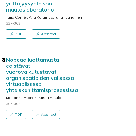
yrittäjyysyhteisön
muutoslaboratorio
Tuija Cornér, Anu Kajamaa, Juha Tuunainen
337-363
PDF
Abstract
Nopeaa luottamusta
edistävät
vuorovaikutustavat
organisaatioiden välisessä
virtuaalisessa
yhteiskehittämisprosessissa
Marianne Ekonen, Krista Anttila
364-392
PDF
Abstract