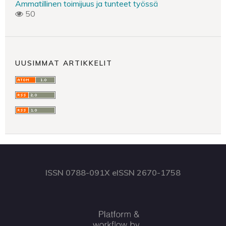
Ammatillinen toimijuus ja tunteet työssä
50
UUSIMMAT ARTIKKELIT
ISSN 0788-091X eISSN 2670-1758