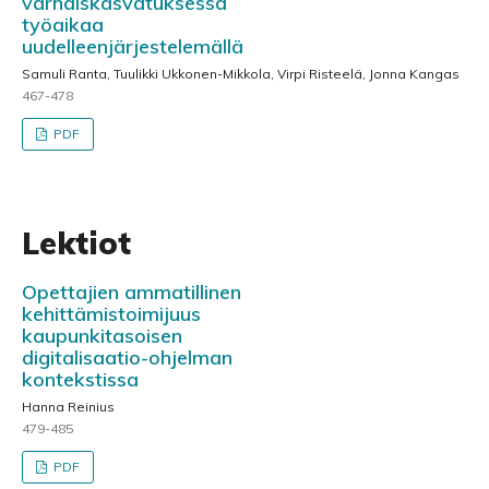
varhaiskasvatuksessa
työaikaa
uudelleenjärjestelemällä
Samuli Ranta, Tuulikki Ukkonen-Mikkola, Virpi Risteelä, Jonna Kangas
467-478
PDF
Lektiot
Opettajien ammatillinen
kehittämistoimijuus
kaupunkitasoisen
digitalisaatio-ohjelman
kontekstissa
Hanna Reinius
479-485
PDF