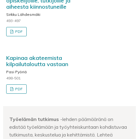
opiskelijoille, tutkijoille ja
aiheesta kiinnostuneille
Sirkku Lähdesmäki
493-497
PDF
Kapinaa akateemista
kilpailutaloutta vastaan
Pasi Pyöriä
498-501
PDF
Työelämän tutkimus
-lehden päämääränä on
edistää työelämään ja työyhteiskuntaan kohdistuvaa
tutkimusta, keskustelua ja kehittämistä. Lehteä