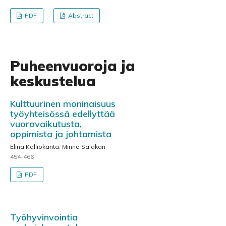
PDF
Abstract
Puheenvuoroja ja
keskustelua
Kulttuurinen moninaisuus
työyhteisössä edellyttää
vuorovaikutusta,
oppimista ja johtamista
Elina Kalliokanta, Minna Salakari
454-466
PDF
Työhyvinvointia