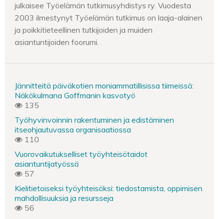
julkaisee Työelämän tutkimusyhdistys ry. Vuodesta
2003 ilmestynyt Työelämän tutkimus on laaja-alainen
ja poikkitieteellinen tutkijoiden ja muiden
asiantuntijoiden foorumi.
Jännitteitä päiväkotien moniammatillisissa tiimeissä:
Näkökulmana Goffmanin kasvotyö
135
Työhyvinvoinnin rakentuminen ja edistäminen
itseohjautuvassa organisaatiossa
110
Vuorovaikutukselliset työyhteisötaidot
asiantuntijatyössä
57
Kielitietoiseksi työyhteisöksi: tiedostamista, oppimisen
mahdollisuuksia ja resursseja
56