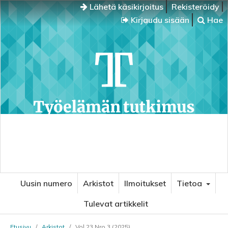
Lähetä käsikirjoitus
Rekisteröidy
Kirjaudu sisään
Hae
Uusin numero
Arkistot
Ilmoitukset
Tietoa
Tulevat artikkelit
Etusivu
/
Arkistot
/
Vol 23 Nro 3 (2025)