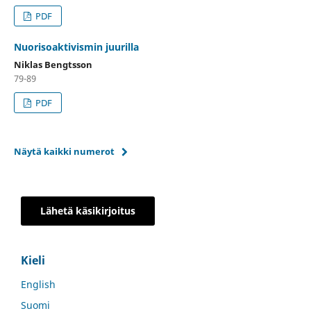
PDF
Nuorisoaktivismin juurilla
Niklas Bengtsson
79-89
PDF
Näytä kaikki numerot
Lähetä käsikirjoitus
Kieli
English
Suomi