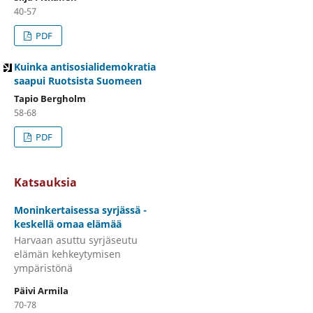
40-57
PDF
Kuinka antisosialidemokratia
saapui Ruotsista Suomeen
Tapio Bergholm
58-68
PDF
Katsauksia
Moninkertaisessa syrjässä -
keskellä omaa elämää
Harvaan asuttu syrjäseutu
elämän kehkeytymisen
ympäristönä
Päivi Armila
70-78