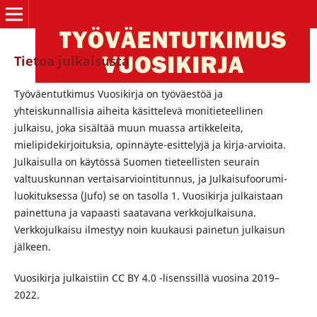
Tietoa julkaisusta
Työväentutkimus Vuosikirja on työväestöä ja
yhteiskunnallisia aiheita käsittelevä monitieteellinen
julkaisu, joka sisältää muun muassa artikkeleita,
mielipidekirjoituksia, opinnäyte-esittelyjä ja kirja-arvioita.
Julkaisulla on käytössä Suomen tieteellisten seurain
valtuuskunnan vertaisarviointitunnus, ja Julkaisufoorumi-
luokituksessa (Jufo) se on tasolla 1. Vuosikirja julkaistaan
painettuna ja vapaasti saatavana verkkojulkaisuna.
Verkkojulkaisu ilmestyy noin kuukausi painetun julkaisun
jälkeen.
Vuosikirja julkaistiin
CC BY 4.0 -lisenssillä vuosina 2019–
2022.