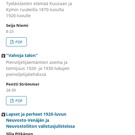
Työläislasten elämää Kuusaan ja
Kymin ruukeilla 1870-luvulta
1920-luvulle
Seija Niemi
8-23
PDF
"Valvoja talon"
Pienviljelijäemäntien asema ja
toimijuus 1920- ja 1930-lukujen
pienviljelijälehdissä
Pentti Strömmer
24-39
PDF
Lapset ja perheet 1920-luvun
Neuvosto-Venäjän ja
Neuvostoliiton valistusjulisteissa
Silja Pitkänen