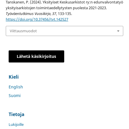
Tanskanen, P. (2024). Yksityiset Keskusarkistot ry:n edunvalvontatyö
yksityisarkistojen toimintaedellytysten puolesta 2021-2023.
Työväentutkimus Vuosikirja
,
37
, 133-135.
https://doi.org/10.37456/tvt.142527
Viittausmuodot
Lähetä käsikirjoitus
Kieli
English
Suomi
Tietoja
Lukijoille