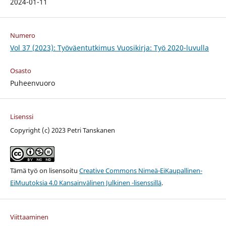
2024-01-11
Numero
Vol 37 (2023): Työväentutkimus Vuosikirja: Työ 2020-luvulla
Osasto
Puheenvuoro
Lisenssi
Copyright (c) 2023 Petri Tanskanen
Tämä työ on lisensoitu
Creative Commons Nimeä-EiKaupallinen-
EiMuutoksia 4.0 Kansainvälinen Julkinen -lisenssillä
.
Viittaaminen