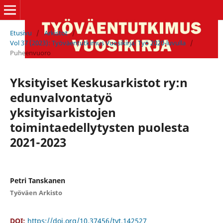
Etusivu
/
Arkistot
/
Vol 37 (2023): Työväentutkimus Vuosikirja: Työ 2020-luvulla
/
Puheenvuoro
Yksityiset Keskusarkistot ry:n
edunvalvontatyö
yksityisarkistojen
toimintaedellytysten puolesta
2021-2023
Petri Tanskanen
Työväen Arkisto
DOI:
https://doi.org/10.37456/tvt.142527