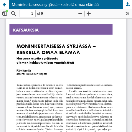
Moninkertaisessa syrjässä - keskellä omaa elämää
Palvelua ylläpitää
Tieteellisten seurain valtuuskunta
.