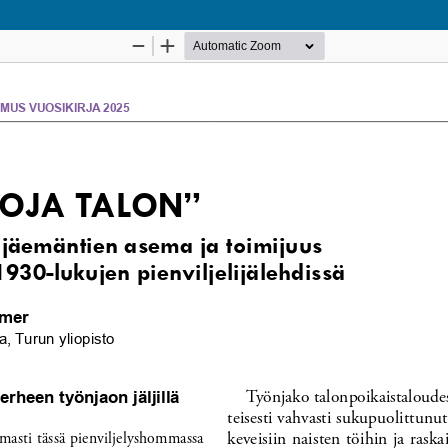
Palvelua ylläpitää
Tieteellisten seurain valtuuskunta
.