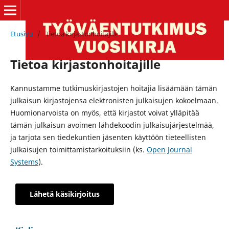
Etusivu
/
Tietoa kirjastonhoitajille
Tietoa kirjastonhoitajille
Kannustamme tutkimuskirjastojen hoitajia lisäämään tämän
julkaisun kirjastojensa elektronisten julkaisujen kokoelmaan.
Huomionarvoista on myös, että kirjastot voivat ylläpitää
tämän julkaisun avoimen lähdekoodin julkaisujärjestelmää,
ja tarjota sen tiedekuntien jäsenten käyttöön tieteellisten
julkaisujen toimittamistarkoituksiin (ks.
Open Journal
Systems
).
Lähetä käsikirjoitus