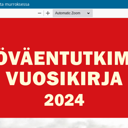
nta murroksessa
Palvelua ylläpitää
Tieteellisten seurain valtuuskunta
.