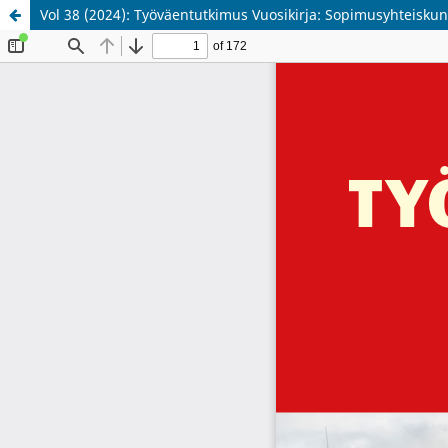
Vol 38 (2024): Työväentutkimus Vuosikirja: Sopimusyhteisku