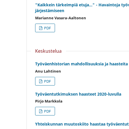
"Kaikkein tärkeimpiä etuja..." - Havaintoja t
järjestämiseen
Marianne Vasara-Aaltonen
PDF
Keskustelua
Työväenhistorian mahdollisuuksia ja haasteita 
Anu Lahtinen
PDF
Työväentutkimuksen haasteet 2020-luvulla
Pirjo Markkola
PDF
Yhteiskunnan muutoskiito haastaa työväentu