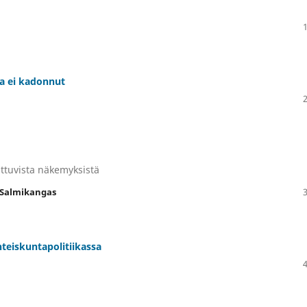
ta ei kadonnut
ttuvista näkemyksistä
 Salmikangas
hteiskuntapolitiikassa