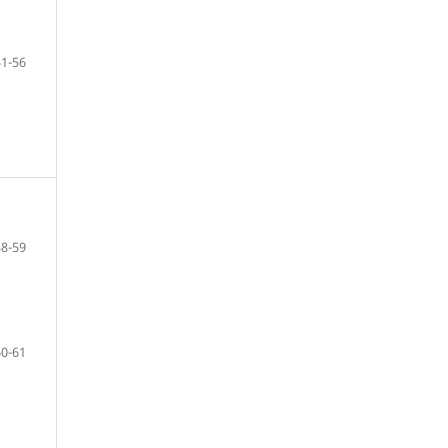
51-56
58-59
60-61