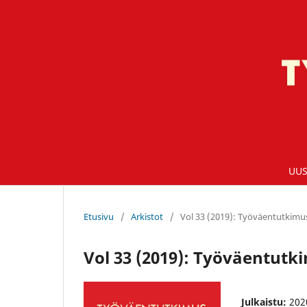
UU
Etusivu
/
Arkistot
/
Vol 33 (2019): Työväentutkimus 
Vol 33 (2019): Työväentutki
Julkaistu:
202