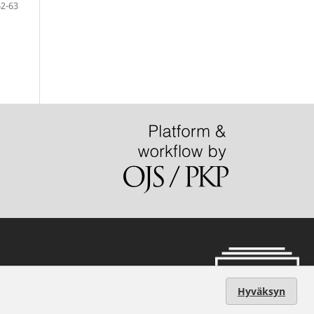
62-63
Hyväksyn