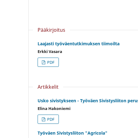
Pääkirjoitus
Laajasti työväentutkimuksen tiimoilta
Erkki Vasara
PDF
Artikkelit
Usko sivistykseen - Työväen Sivistysliiton per
Elina Hakoniemi
PDF
Työväen Sivistysliiton "Agricola"