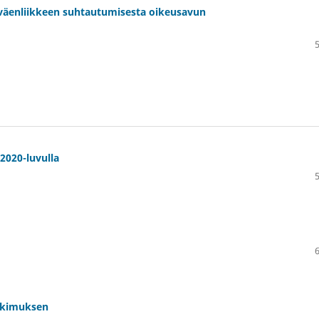
yöväenliikkeen suhtautumisesta oikeusavun
2020-luvulla
tkimuksen