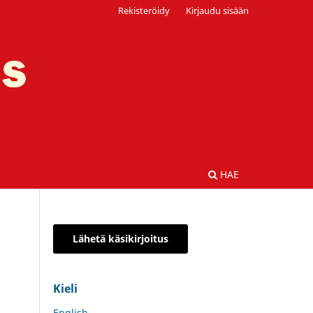
Rekisteröidy
Kirjaudu sisään
HAE
Lähetä käsikirjoitus
Kieli
English