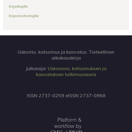
Kirjoittajille
Kirjastonhoitajille
Uskonto, katsomus ja kasvatus. Tieteellinen
aikakauskirja
Julkaisija:
Uskonnon, katsomuksen ja
kasvatuksen tutkimusseura
ISSN 2737-0259 eISSN 2737-0968