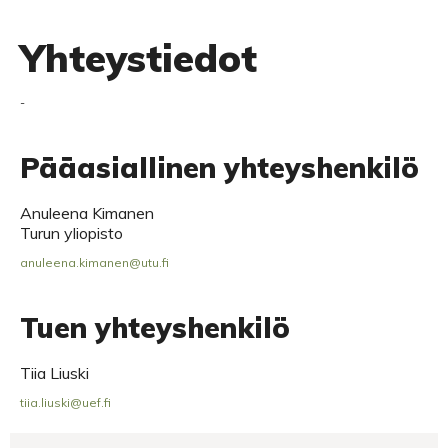
Yhteystiedot
-
Pääasiallinen yhteyshenkilö
Anuleena Kimanen
Turun yliopisto
anuleena.kimanen@utu.fi
Tuen yhteyshenkilö
Tiia Liuski
tiia.liuski@uef.fi