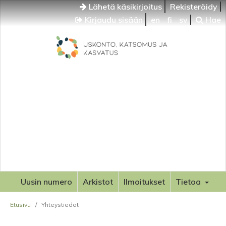
Lähetä käsikirjoitus
Rekisteröidy
Kirjaudu sisään
en
fi
sv
Hae
Uusin numero
Arkistot
Ilmoitukset
Tietoa
Etusivu
/
Yhteystiedot