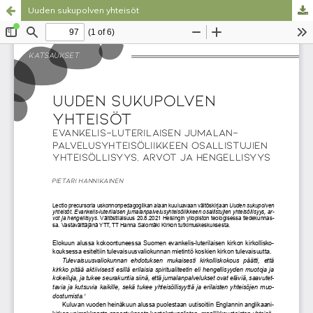
Uuden sukupolven yhteisöt
Palvelua ylläpitää
Tieteellisten seurain valtuuskunta
.