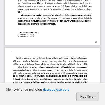
Ole hyvä ja lue palvelun
tietosuojaseloste
Hyväksyn